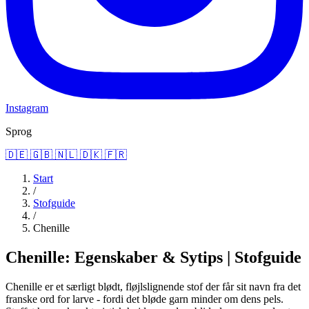
Instagram
Sprog
🇩🇪
🇬🇧
🇳🇱
🇩🇰
🇫🇷
Start
/
Stofguide
/
Chenille
Chenille: Egenskaber & Sytips | Stofguide
Chenille er et særligt blødt, fløjlslignende stof der får sit navn fra det
franske ord for larve - fordi det bløde garn minder om dens pels.