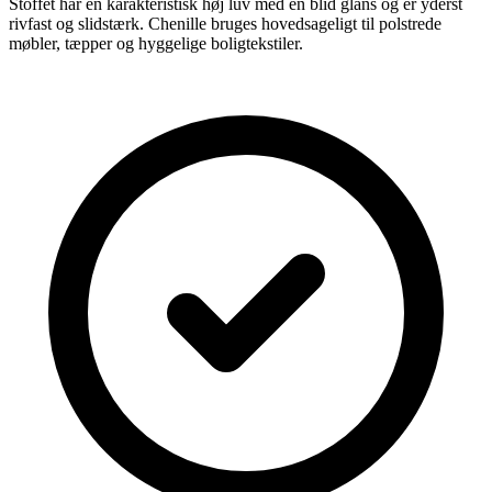
Stoffet har en karakteristisk høj luv med en blid glans og er yderst
rivfast og slidstærk. Chenille bruges hovedsageligt til polstrede
møbler, tæpper og hyggelige boligtekstiler.