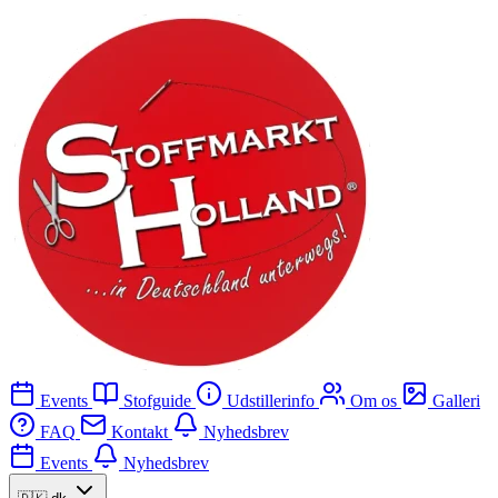
Events
Stofguide
Udstillerinfo
Om os
Galleri
FAQ
Kontakt
Nyhedsbrev
Events
Nyhedsbrev