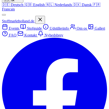
🇩🇰
dk
🇩🇪
Deutsch
🇬🇧
English
🇳🇱
Nederlands
🇩🇰
Dansk
🇫🇷
Français
Stoffmarktholland.de
Events
Stofguide
Udstillerinfo
Om os
Galleri
FAQ
Kontakt
Nyhedsbrev