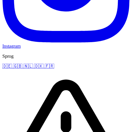
Instagram
Sprog
🇩🇪
🇬🇧
🇳🇱
🇩🇰
🇫🇷