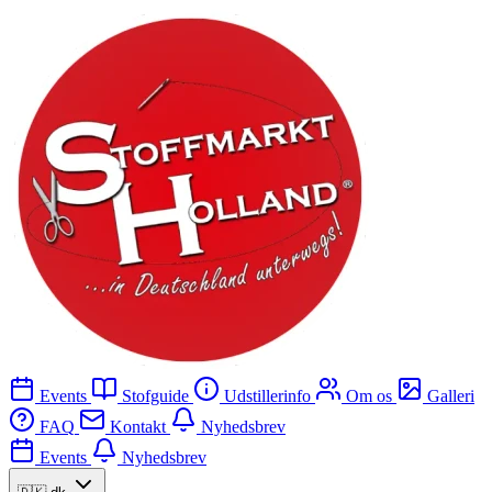
Events
Stofguide
Udstillerinfo
Om os
Galleri
FAQ
Kontakt
Nyhedsbrev
Events
Nyhedsbrev