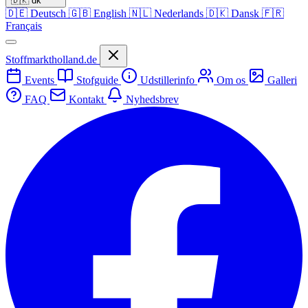
🇩🇰
dk
🇩🇪
Deutsch
🇬🇧
English
🇳🇱
Nederlands
🇩🇰
Dansk
🇫🇷
Français
Stoffmarktholland.de
Events
Stofguide
Udstillerinfo
Om os
Galleri
FAQ
Kontakt
Nyhedsbrev