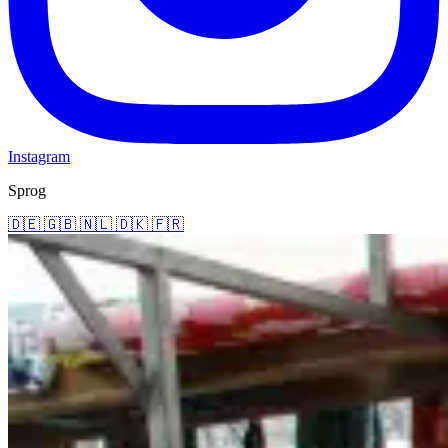
Instagram
Sprog
🇩🇪
🇬🇧
🇳🇱
🇩🇰
🇫🇷