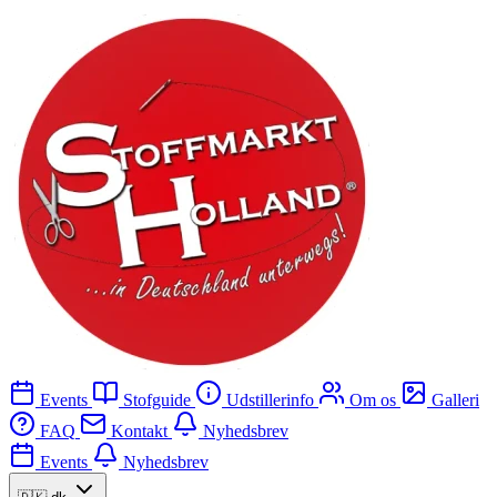
Events
Stofguide
Udstillerinfo
Om os
Galleri
FAQ
Kontakt
Nyhedsbrev
Events
Nyhedsbrev