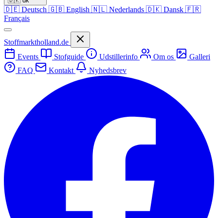
🇩🇰
dk
🇩🇪
Deutsch
🇬🇧
English
🇳🇱
Nederlands
🇩🇰
Dansk
🇫🇷
Français
Stoffmarktholland.de
Events
Stofguide
Udstillerinfo
Om os
Galleri
FAQ
Kontakt
Nyhedsbrev