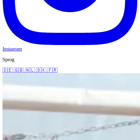
Instagram
Sprog
🇩🇪
🇬🇧
🇳🇱
🇩🇰
🇫🇷