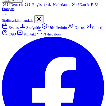
🇩🇰
dk
🇩🇪
Deutsch
🇬🇧
English
🇳🇱
Nederlands
🇩🇰
Dansk
🇫🇷
Français
Stoffmarktholland.de
Events
Stofguide
Udstillerinfo
Om os
Galleri
FAQ
Kontakt
Nyhedsbrev