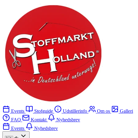
Events
Stofguide
Udstillerinfo
Om os
Galleri
FAQ
Kontakt
Nyhedsbrev
Events
Nyhedsbrev