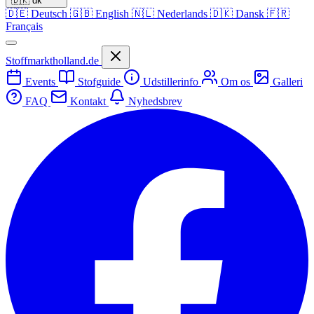
🇩🇰
dk
🇩🇪
Deutsch
🇬🇧
English
🇳🇱
Nederlands
🇩🇰
Dansk
🇫🇷
Français
Stoffmarktholland.de
Events
Stofguide
Udstillerinfo
Om os
Galleri
FAQ
Kontakt
Nyhedsbrev