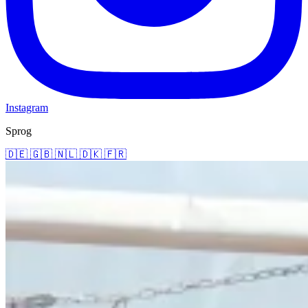
Instagram
Sprog
🇩🇪
🇬🇧
🇳🇱
🇩🇰
🇫🇷