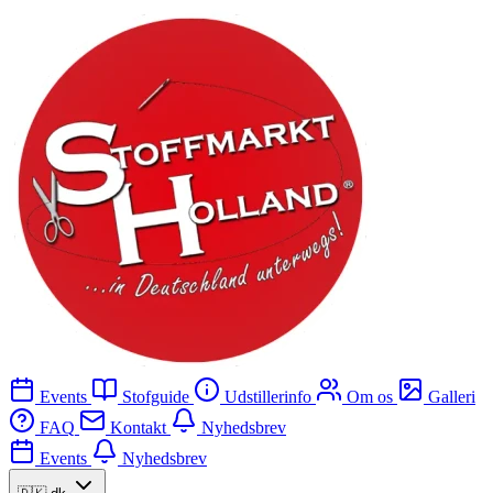
Events
Stofguide
Udstillerinfo
Om os
Galleri
FAQ
Kontakt
Nyhedsbrev
Events
Nyhedsbrev