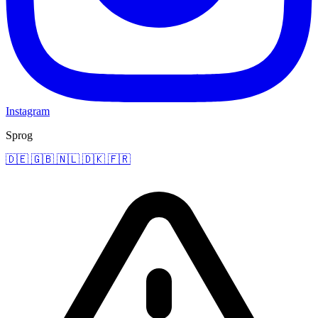
Instagram
Sprog
🇩🇪
🇬🇧
🇳🇱
🇩🇰
🇫🇷