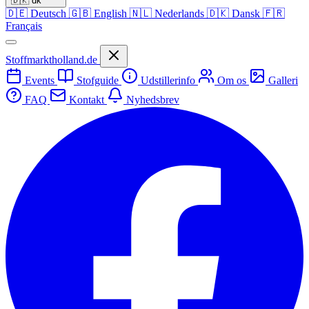
🇩🇰
dk
🇩🇪
Deutsch
🇬🇧
English
🇳🇱
Nederlands
🇩🇰
Dansk
🇫🇷
Français
Stoffmarktholland.de
Events
Stofguide
Udstillerinfo
Om os
Galleri
FAQ
Kontakt
Nyhedsbrev