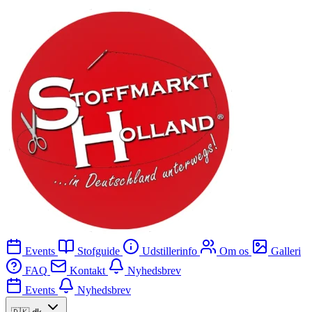
Events
Stofguide
Udstillerinfo
Om os
Galleri
FAQ
Kontakt
Nyhedsbrev
Events
Nyhedsbrev