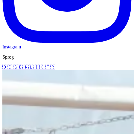
Instagram
Sprog
🇩🇪
🇬🇧
🇳🇱
🇩🇰
🇫🇷