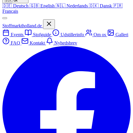
🇩🇰
dk
🇩🇪
Deutsch
🇬🇧
English
🇳🇱
Nederlands
🇩🇰
Dansk
🇫🇷
Français
Stoffmarktholland.de
Events
Stofguide
Udstillerinfo
Om os
Galleri
FAQ
Kontakt
Nyhedsbrev