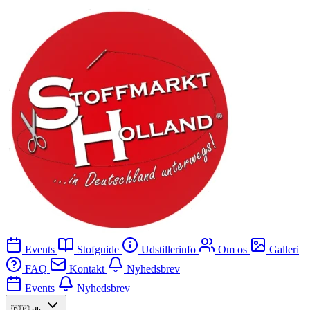
Events
Stofguide
Udstillerinfo
Om os
Galleri
FAQ
Kontakt
Nyhedsbrev
Events
Nyhedsbrev