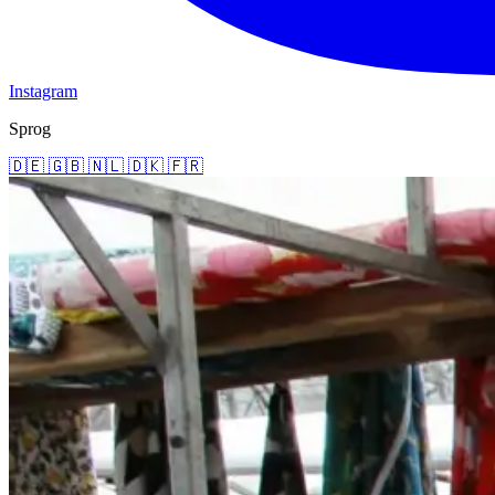
Instagram
Sprog
🇩🇪
🇬🇧
🇳🇱
🇩🇰
🇫🇷