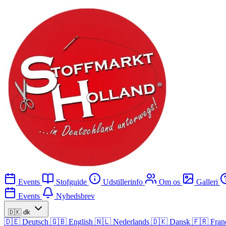
Events
Stofguide
Udstillerinfo
Om os
Galleri
Events
Nyhedsbrev
🇩🇰
dk
🇩🇪
Deutsch
🇬🇧
English
🇳🇱
Nederlands
🇩🇰
Dansk
🇫🇷
Fran