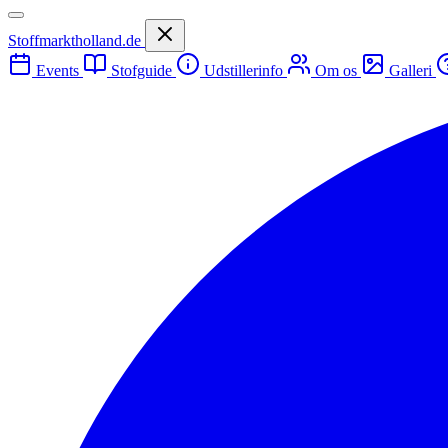
Stoffmarktholland.de
Events
Stofguide
Udstillerinfo
Om os
Galleri