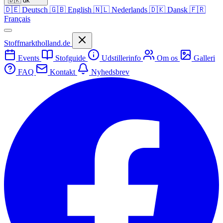
🇩🇰
dk
🇩🇪
Deutsch
🇬🇧
English
🇳🇱
Nederlands
🇩🇰
Dansk
🇫🇷
Français
Stoffmarktholland.de
Events
Stofguide
Udstillerinfo
Om os
Galleri
FAQ
Kontakt
Nyhedsbrev