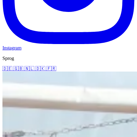
Instagram
Sprog
🇩🇪
🇬🇧
🇳🇱
🇩🇰
🇫🇷