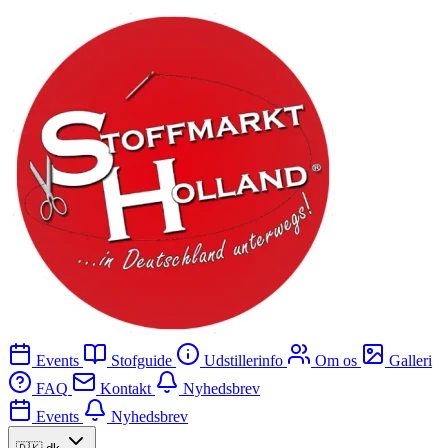
Events
Stofguide
Udstillerinfo
Om os
Galleri
FAQ
Kontakt
Nyhedsbrev
Events
Nyhedsbrev