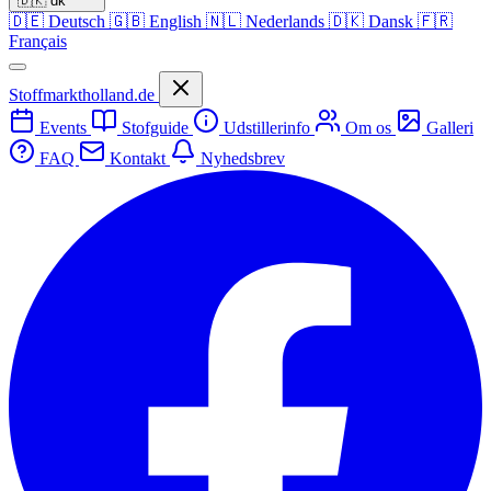
🇩🇰
dk
🇩🇪
Deutsch
🇬🇧
English
🇳🇱
Nederlands
🇩🇰
Dansk
🇫🇷
Français
Stoffmarktholland.de
Events
Stofguide
Udstillerinfo
Om os
Galleri
FAQ
Kontakt
Nyhedsbrev