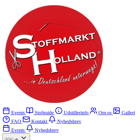
Events
Stofguide
Udstillerinfo
Om os
Galleri
FAQ
Kontakt
Nyhedsbrev
Events
Nyhedsbrev