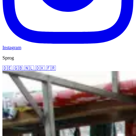
Instagram
Sprog
🇩🇪
🇬🇧
🇳🇱
🇩🇰
🇫🇷