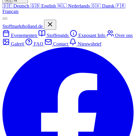
🇳🇱
nl
🇩🇪
Deutsch
🇬🇧
English
🇳🇱
Nederlands
🇩🇰
Dansk
🇫🇷
Français
Stoffmarktholland.de
Evenementen
Stoffengids
Exposant Info
Over ons
Galerij
FAQ
Contact
Nieuwsbrief