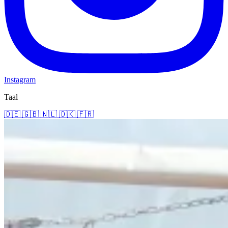
Instagram
Taal
🇩🇪
🇬🇧
🇳🇱
🇩🇰
🇫🇷