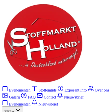
Evenementen
Stoffengids
Exposant Info
Over ons
Galerij
FAQ
Contact
Nieuwsbrief
Evenementen
Nieuwsbrief