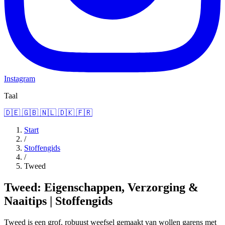
Instagram
Taal
🇩🇪
🇬🇧
🇳🇱
🇩🇰
🇫🇷
Start
/
Stoffengids
/
Tweed
Tweed: Eigenschappen, Verzorging &
Naaitips | Stoffengids
Tweed is een grof, robuust weefsel gemaakt van wollen garens met