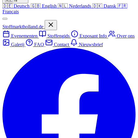
🇳🇱
nl
🇩🇪
Deutsch
🇬🇧
English
🇳🇱
Nederlands
🇩🇰
Dansk
🇫🇷
Français
Stoffmarktholland.de
Evenementen
Stoffengids
Exposant Info
Over ons
Galerij
FAQ
Contact
Nieuwsbrief