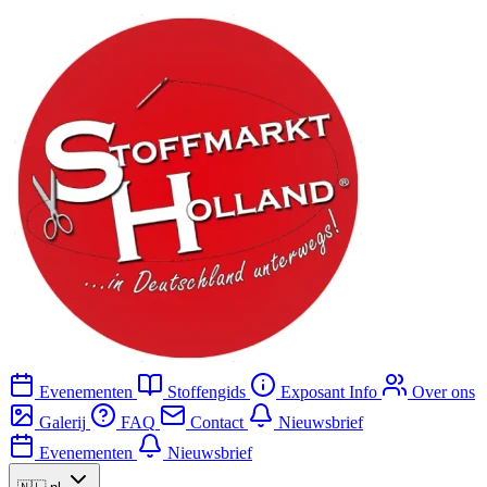
Evenementen
Stoffengids
Exposant Info
Over ons
Galerij
FAQ
Contact
Nieuwsbrief
Evenementen
Nieuwsbrief