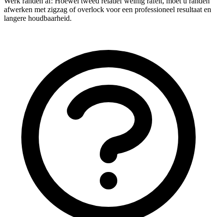
Werk randen af: Hoewel tweed relatief weinig rafelt, moet u randen
afwerken met zigzag of overlock voor een professioneel resultaat en
langere houdbaarheid.