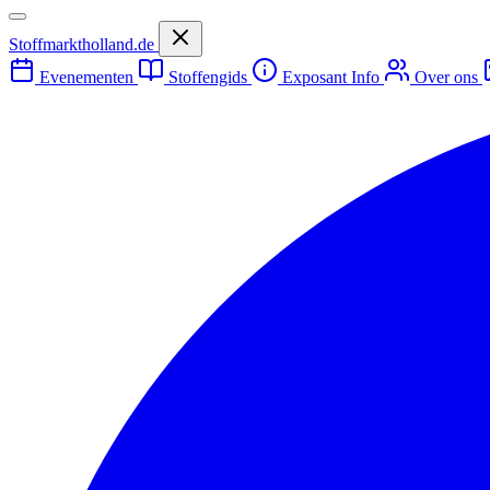
Stoffmarktholland.de
Evenementen
Stoffengids
Exposant Info
Over ons