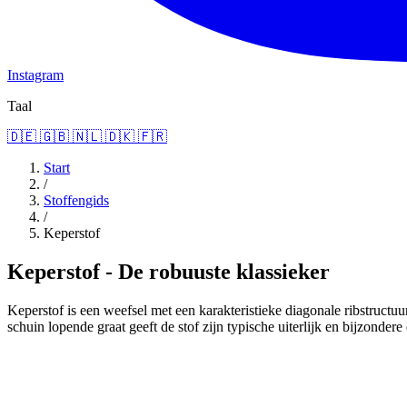
Instagram
Taal
🇩🇪
🇬🇧
🇳🇱
🇩🇰
🇫🇷
Start
/
Stoffengids
/
Keperstof
Keperstof - De robuuste klassieker
Keperstof is een weefsel met een karakteristieke diagonale ribstructuu
schuin lopende graat geeft de stof zijn typische uiterlijk en bijzonder