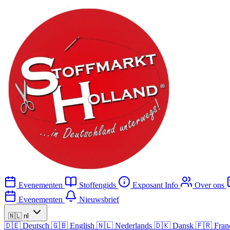
Evenementen
Stoffengids
Exposant Info
Over ons
Evenementen
Nieuwsbrief
🇳🇱
nl
🇩🇪
Deutsch
🇬🇧
English
🇳🇱
Nederlands
🇩🇰
Dansk
🇫🇷
Fran