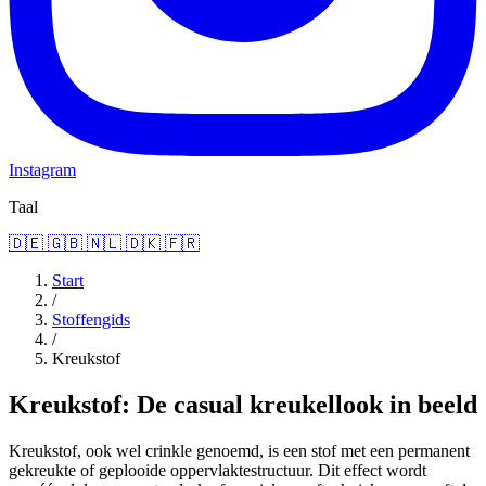
Instagram
Taal
🇩🇪
🇬🇧
🇳🇱
🇩🇰
🇫🇷
Start
/
Stoffengids
/
Kreukstof
Kreukstof: De casual kreukellook in beeld
Kreukstof, ook wel crinkle genoemd, is een stof met een permanent
gekreukte of geplooide oppervlaktestructuur. Dit effect wordt