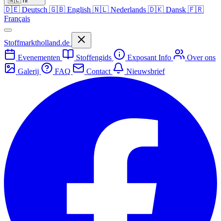
🇳🇱
nl
🇩🇪
Deutsch
🇬🇧
English
🇳🇱
Nederlands
🇩🇰
Dansk
🇫🇷
Français
Stoffmarktholland.de
Evenementen
Stoffengids
Exposant Info
Over ons
Galerij
FAQ
Contact
Nieuwsbrief