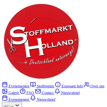
Evenementen
Stoffengids
Exposant Info
Over ons
Galerij
FAQ
Contact
Nieuwsbrief
Evenementen
Nieuwsbrief