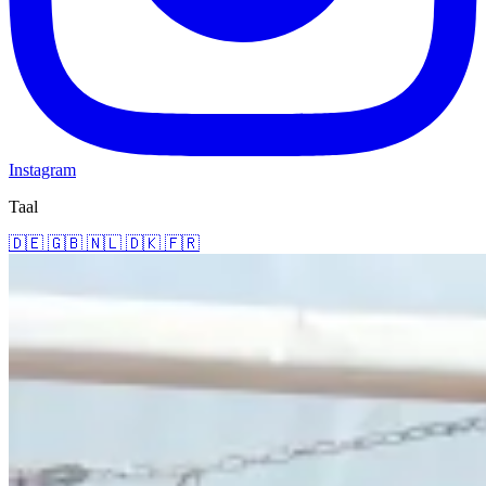
Instagram
Taal
🇩🇪
🇬🇧
🇳🇱
🇩🇰
🇫🇷