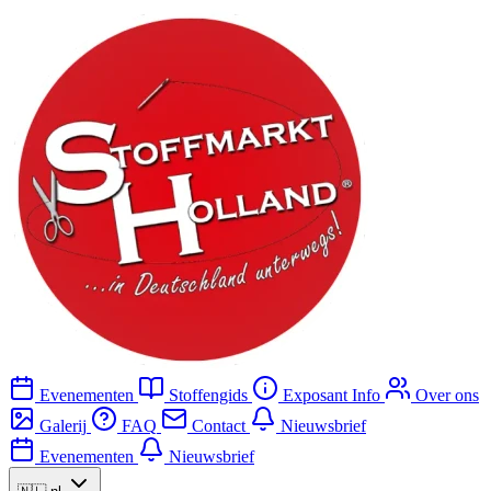
Evenementen
Stoffengids
Exposant Info
Over ons
Galerij
FAQ
Contact
Nieuwsbrief
Evenementen
Nieuwsbrief