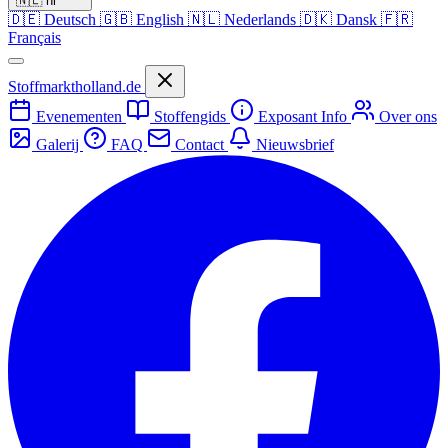
🇳🇱
nl
🇩🇪
Deutsch
🇬🇧
English
🇳🇱
Nederlands
🇩🇰
Dansk
🇫🇷
Français
Stoffmarktholland.de
Evenementen
Stoffengids
Exposant Info
Over ons
Galerij
FAQ
Contact
Nieuwsbrief