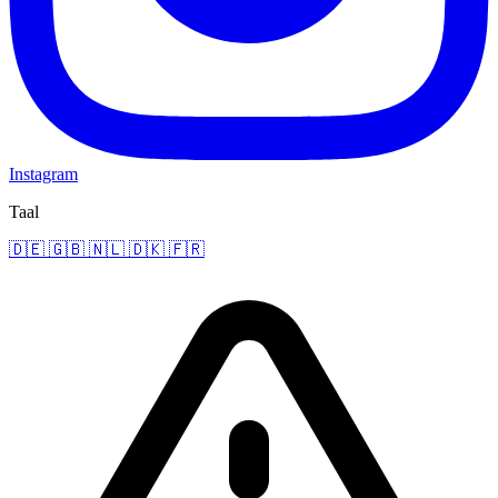
Instagram
Taal
🇩🇪
🇬🇧
🇳🇱
🇩🇰
🇫🇷