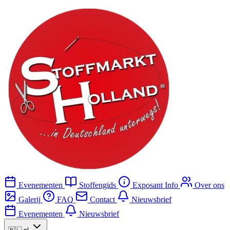
Evenementen
Stoffengids
Exposant Info
Over ons
Galerij
FAQ
Contact
Nieuwsbrief
Evenementen
Nieuwsbrief