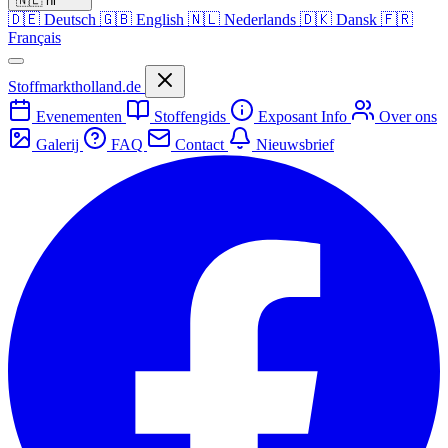
🇳🇱
nl
🇩🇪
Deutsch
🇬🇧
English
🇳🇱
Nederlands
🇩🇰
Dansk
🇫🇷
Français
Stoffmarktholland.de
Evenementen
Stoffengids
Exposant Info
Over ons
Galerij
FAQ
Contact
Nieuwsbrief