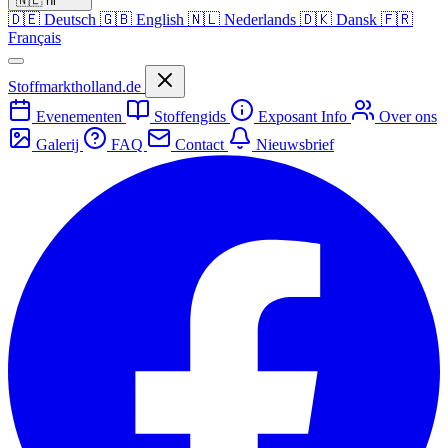
🇳🇱
nl
🇩🇪
Deutsch
🇬🇧
English
🇳🇱
Nederlands
🇩🇰
Dansk
🇫🇷
Français
Stoffmarktholland.de
Evenementen
Stoffengids
Exposant Info
Over ons
Galerij
FAQ
Contact
Nieuwsbrief