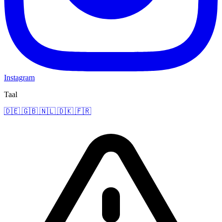
Instagram
Taal
🇩🇪
🇬🇧
🇳🇱
🇩🇰
🇫🇷