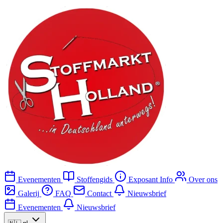
Evenementen
Stoffengids
Exposant Info
Over ons
Galerij
FAQ
Contact
Nieuwsbrief
Evenementen
Nieuwsbrief