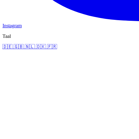
Instagram
Taal
🇩🇪
🇬🇧
🇳🇱
🇩🇰
🇫🇷