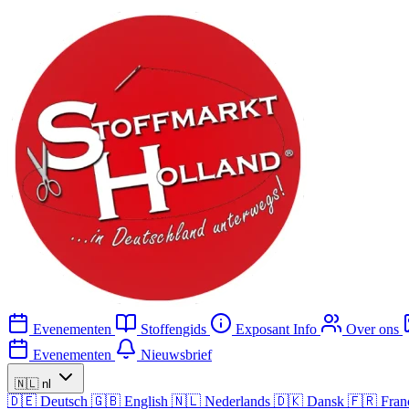
Evenementen
Stoffengids
Exposant Info
Over ons
Evenementen
Nieuwsbrief
🇳🇱
nl
🇩🇪
Deutsch
🇬🇧
English
🇳🇱
Nederlands
🇩🇰
Dansk
🇫🇷
Fran