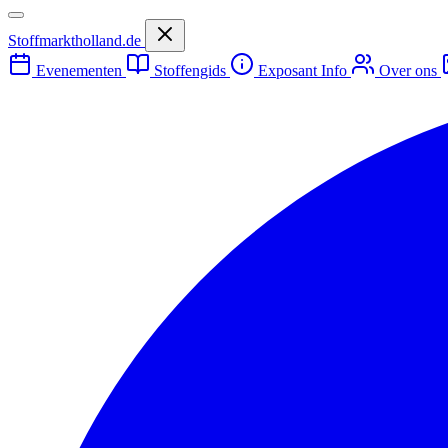
Stoffmarktholland.de
Evenementen
Stoffengids
Exposant Info
Over ons