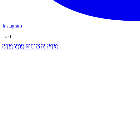
Instagram
Taal
🇩🇪
🇬🇧
🇳🇱
🇩🇰
🇫🇷