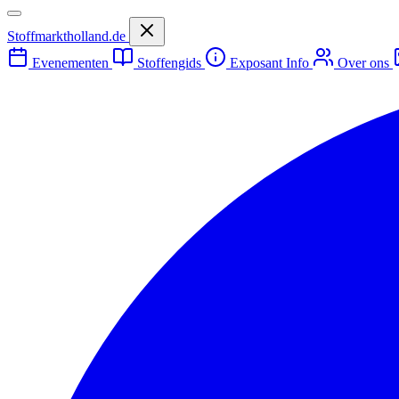
Stoffmarktholland.de
Evenementen
Stoffengids
Exposant Info
Over ons