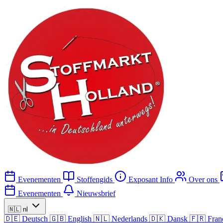
Evenementen
Stoffengids
Exposant Info
Over ons
Evenementen
Nieuwsbrief
🇳🇱
nl
🇩🇪
Deutsch
🇬🇧
English
🇳🇱
Nederlands
🇩🇰
Dansk
🇫🇷
Fran