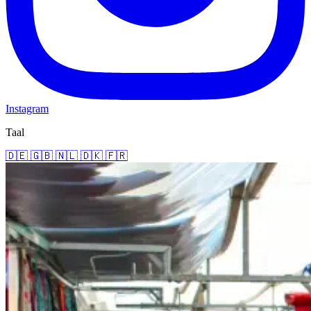
Instagram
Taal
🇩🇪
🇬🇧
🇳🇱
🇩🇰
🇫🇷