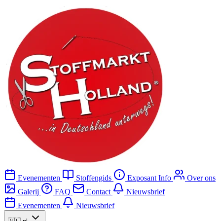
Evenementen
Stoffengids
Exposant Info
Over ons
Galerij
FAQ
Contact
Nieuwsbrief
Evenementen
Nieuwsbrief