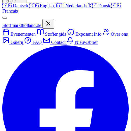
🇳🇱
nl
🇩🇪
Deutsch
🇬🇧
English
🇳🇱
Nederlands
🇩🇰
Dansk
🇫🇷
Français
Stoffmarktholland.de
Evenementen
Stoffengids
Exposant Info
Over ons
Galerij
FAQ
Contact
Nieuwsbrief