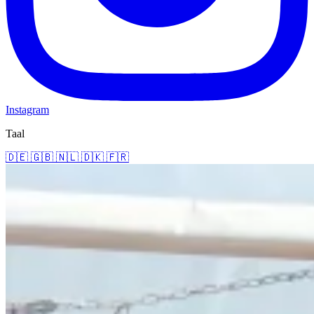
Instagram
Taal
🇩🇪
🇬🇧
🇳🇱
🇩🇰
🇫🇷