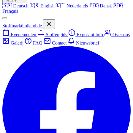
🇳🇱
nl
🇩🇪
Deutsch
🇬🇧
English
🇳🇱
Nederlands
🇩🇰
Dansk
🇫🇷
Français
Stoffmarktholland.de
Evenementen
Stoffengids
Exposant Info
Over ons
Galerij
FAQ
Contact
Nieuwsbrief